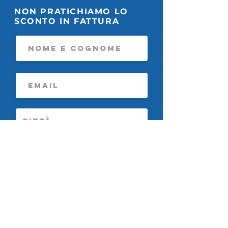
NON PRATICHIAMO LO
SCONTO IN FATTURA
Di quanta potenza hai
O
bisogno?
*
b
b
3 kWp
l
4 kWp