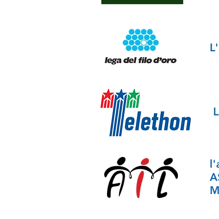
L
L
l
A
M