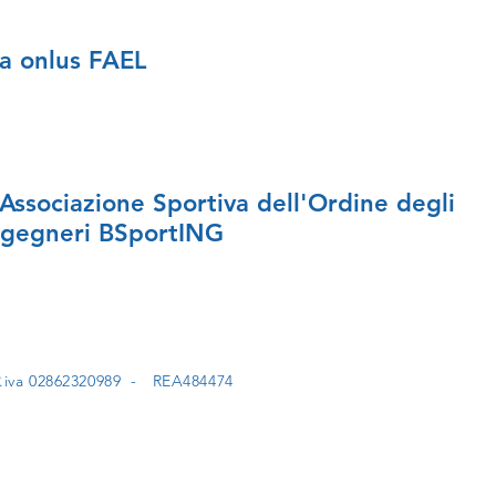
a onlus FAEL
'Associazione Sportiva dell'Ordine degli
ngegneri BSportING
P.iva 02862320989 - REA484474