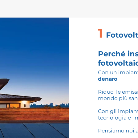
1
Fotovol
Perché
ins
fotovoltai
Con un impiant
denaro
Riduci le emiss
mondo più sa
Con gli impian
tecnologia e 
Pensiamo noi a 