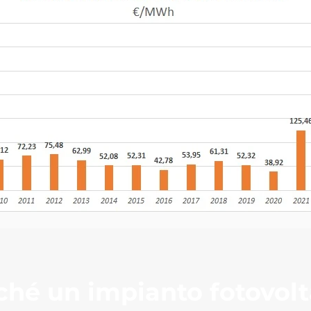
ché
un impianto fotovolt