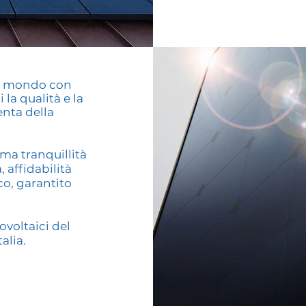
 al mondo con
la qualità e la
enta della
ma tranquillità
, affidabilità
co, garantito
ovoltaici del
alia.