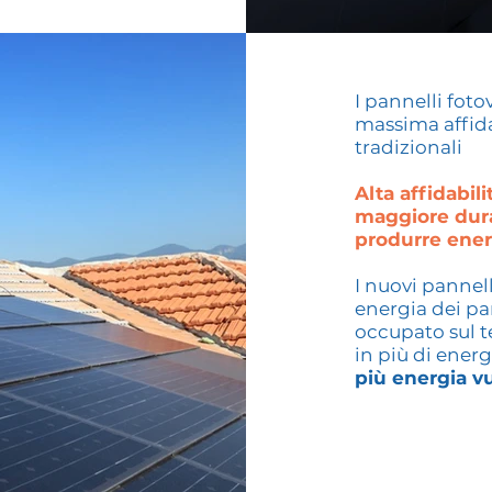
I pannelli foto
massima affidab
tradizionali
Alta affidabil
maggiore durat
produrre energ
I nuovi pannel
energia dei pan
occupato sul t
in più di energ
più energia v