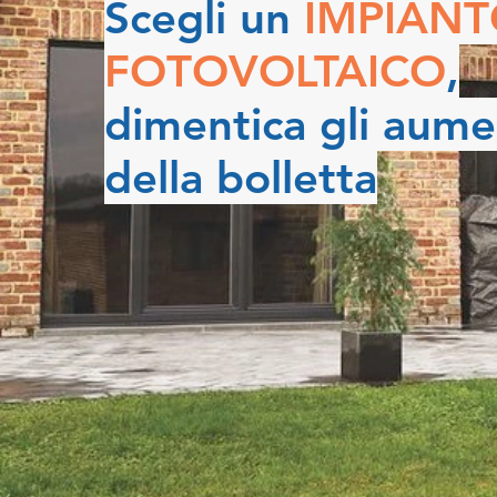
Scegli un
IMPIAN
FOTOVOLTAICO
,
dimentica gli aume
della bolletta