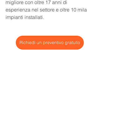
migliore con oltre 17 anni di 
esperienza nel settore e oltre 10 mila 
impianti installati.
Richiedi un preventivo gratuito
Verrai seguito in tutto il percorso dai 
nostri professionisti e avrai una 
produzione garantita dei tuoi pannelli 
fotovoltaici fino a 40 anni.